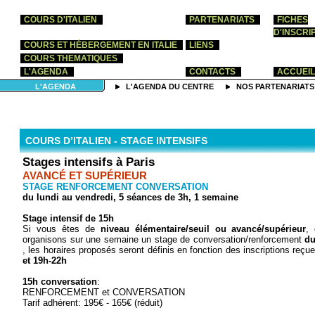
COURS D'ITALIEN
PARTENARIATS
FICHES
D'INSCRI
COURS ET HÉBERGEMENT EN ITALIE
LIENS
COURS THEMATIQUES
L'AGENDA
CONTACTS
ACCUEIL
L'AGENDA
L'AGENDA DU CENTRE
NOS PARTENARIATS
COURS D’ITALIEN - STAGE INTENSIFS
Stages intensifs à Paris
AVANCÉ ET SUPÉRIEUR
STAGE RENFORCEMENT CONVERSATION
du lundi au vendredi, 5 séances de 3h, 1 semaine
Stage intensif de 15h
Si vous êtes de
niveau élémentaire/seuil ou avancé/supérieur
,
organisons sur une semaine un stage de conversation/renforcement
du
, les horaires proposés seront définis en fonction des inscriptions reç
et 19h-22h
15h conversation
:
RENFORCEMENT et CONVERSATION
Tarif adhérent: 195€ - 165€ (réduit)