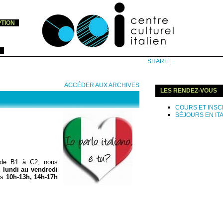
PTION
|
SHARE
ACCÉDER AUX ARCHIVES
LES RENDEZ-VOUS
COURS ET INSC
SÉJOURS EN ITA
 de B1 à C2, nous
 lundi au vendredi
ues
10h-13h, 14h-17h