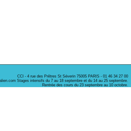
CCI - 4 rue des Prêtres St Séverin 75005 PARIS - 01 46 34 27 00
litalien.com Stages intensifs du 7 au 18 septembre et du 14 au 25 septembre.
Rentrée des cours du 23 septembre au 10 octobre.