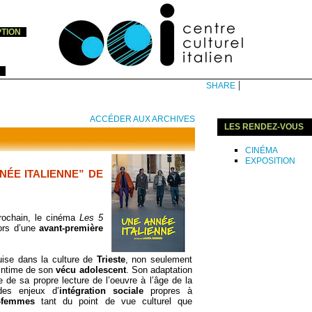
PTION
|
SHARE
ACCÉDER AUX ARCHIVES
LES RENDEZ-VOUS
CINÉMA
EXPOSITION
NÉE ITALIENNE” DE
rochain, le cinéma
Les 5
ors d’une
avant-première
ise dans la culture de
Trieste
, non seulement
 intime de son
vécu adolescent
. Son adaptation
re de sa propre lecture de l’oeuvre à l’âge de la
 des enjeux d’
intégration sociale
propres à
-femmes
tant du point de vue culturel que