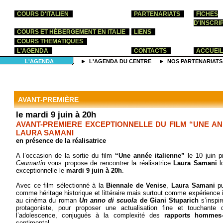
COURS D'ITALIEN
PARTENARIATS
FICHES
D'INSCRI
COURS ET HÉBERGEMENT EN ITALIE
LIENS
COURS THEMATIQUES
L'AGENDA
CONTACTS
ACCUEIL
L'AGENDA
L'AGENDA DU CENTRE
NOS PARTENARIATS
AVANT-PREMIÈRE
le mardi 9 juin à 20h
AVANT-PREMIERE EXCEPTIONNELLE DU FILM “UNE AN
LAURA SAMANI
en présence de la réalisatrice
A l’occasion de la sortie du film
“Une année italienne”
le 10 juin p
Caumartin
vous propose de rencontrer la réalisatrice
Laura Samani
l
exceptionnelle le
mardi 9 juin à 20h
.
Avec ce film sélectionné à la
Biennale de Venise
,
Laura Samani
pu
comme héritage historique et littéraire mais surtout comme expérience
au cinéma du roman
Un anno di scuola
de Giani Stuparich
s’inspi
protagoniste, pour proposer une actualisation fine et touchante
l’adolescence, conjugués à la complexité des
rapports hommes
sentimental.