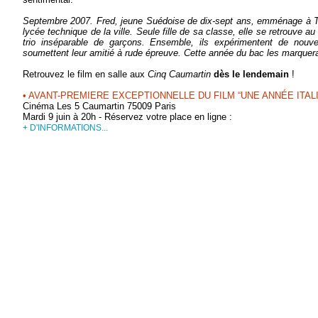
Septembre 2007. Fred, jeune Suédoise de dix-sept ans, emménage à T
lycée technique de la ville. Seule fille de sa classe, elle se retrouve au 
trio inséparable de garçons. Ensemble, ils expérimentent de nouve
soumettent leur amitié à rude épreuve. Cette année du bac les marquera
Retrouvez le film en salle aux
Cinq Caumartin
dès le lendemain
!
• AVANT-PREMIERE EXCEPTIONNELLE DU FILM “UNE ANNÉE ITAL
Cinéma Les 5 Caumartin 75009 Paris
Mardi 9 juin à 20h - Réservez votre place en ligne :
+ D'INFORMATIONS...