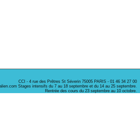
CCI - 4 rue des Prêtres St Séverin 75005 PARIS - 01 46 34 27 00
litalien.com Stages intensifs du 7 au 18 septembre et du 14 au 25 septembre.
Rentrée des cours du 23 septembre au 10 octobre.