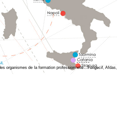
IL
es organismes de la formation professionnelle : Fongecif, Afdas,