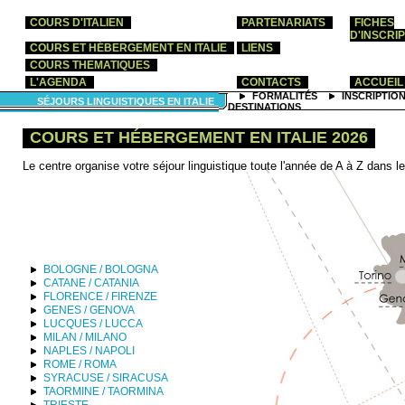
COURS D'ITALIEN
PARTENARIATS
FICHES
D'INSCRI
COURS ET HÉBERGEMENT EN ITALIE
LIENS
COURS THEMATIQUES
L'AGENDA
CONTACTS
ACCUEIL
FORMALITÉS
INSCRIPTIO
SÉJOURS LINGUISTIQUES EN ITALIE
DESTINATIONS
COURS ET HÉBERGEMENT EN ITALIE 2026
Le centre organise votre séjour linguistique toute l'année de A à Z dans les 
BOLOGNE / BOLOGNA
CATANE / CATANIA
FLORENCE / FIRENZE
GENES / GENOVA
LUCQUES / LUCCA
MILAN / MILANO
NAPLES / NAPOLI
ROME / ROMA
SYRACUSE / SIRACUSA
TAORMINE / TAORMINA
TRIESTE