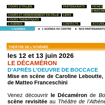
COURS D'ITALIEN
PARTENARIATS
FICHES
D'INSCRI
COURS ET HÉBERGEMENT EN ITALIE
LIENS
COURS THEMATIQUES
L'AGENDA
CONTACTS
ACCUEIL
L'AGENDA
L'AGENDA DU CENTRE
NOS PARTENARIATS
THÉÂTRE DE L’ATHÉNÉE
les 12 et 13 juin 2026
LE DÉCAMÉRON
D’APRÈS L’OEUVRE DE BOCCACE
Mise en scène de Caroline Leboutte,
de Matteo Franceschini
Venez découvrir
le Décaméron
de
B
scène revisitée
au
Théâtre de l’Athén