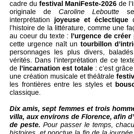
cadre du
festival ManiFeste-2026
de l’
originale de
Caroline Leboutte
se 
interprétation
joyeuse et éclectique
d
l’histoire de la littérature, comme une f
au coeur du texte :
l’urgence de créer 
cette urgence naît un
tourbillon d’in
personnages les plus divers, baladés 
vérités. Dans l’interprétation de ce tex
de
l’incarnation est totale
: c’est grâce
une création musicale et théâtrale
festi
les frontières entre les styles et
bousc
classique.
Dix amis, sept femmes et trois homme
villa, aux environs de Florence, afin
de peste.
Pour passer le temps, chacu
histoires, et ponctue la fin de la journ