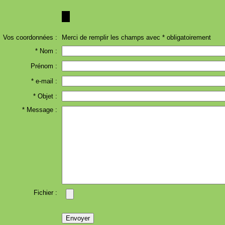
Vos coordonnées :
Merci de remplir les champs avec * obligatoirement
* Nom :
Prénom :
* e-mail :
* Objet :
* Message :
Fichier :
Envoyer