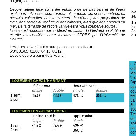
du golf, l'équitation...
L’école, située face au jardin public orné de palmiers et de fleurs
No
exotiques, offre des cours variés et propose aussi de nombreuses
se
activités culturelles, des rencontres, des dîners, des projections de
films, des sorties au théâtre et des concerts, ainsi que des balades en
1 
mer. De la terrasse de l'école, la vue est à vous couper le souffle !
2 
L’école est reconnue par le Ministère Italien de l’Instruction Publique
3 
et elle est certifiée centre d’examen CEDILS par l’Université de
4 
Perugia.
Les jours suivants il n’y aura pas de cours collectif :
6/04, 01/05, 02/06, 04/11, 08/12
L’école ouvre à partir du 2 Février
• C
col
Ma
“l’
LOGEMENT CHEZ L'HABITANT
l’a
chbr-----
pt déjeuner
demi-pension
ran
simple
double
simple
double
co
1 sem.
350 €
280 €
420 €
350 €
66
2 sem.
-
-
-
-
31/
3h 
180
LOGEMENT EN APPARTEMENT
Tre
d
cuisine + s.d.b.
appt. confort
de 
simple
double
simple
double
spé
1 sem.
315 €
245 €
525 €
pa
2 sem.
-
-
350 €
co