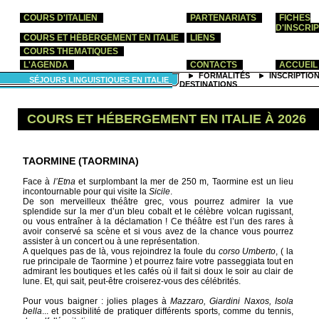
COURS D'ITALIEN
PARTENARIATS
FICHES
D'INSCRI
COURS ET HÉBERGEMENT EN ITALIE
LIENS
COURS THEMATIQUES
L'AGENDA
CONTACTS
ACCUEIL
FORMALITÉS
INSCRIPTIO
SÉJOURS LINGUISTIQUES EN ITALIE
DESTINATIONS
COURS ET HÉBERGEMENT EN ITALIE À 2026
TAORMINE (TAORMINA)
Face à
l’Etna
et surplombant la mer de 250 m, Taormine est un lieu
incontournable pour qui visite la
Sicile
.
De son merveilleux théâtre grec, vous pourrez admirer la vue
splendide sur la mer d’un bleu cobalt et le célèbre volcan rugissant,
ou vous entraîner à la déclamation ! Ce théâtre est l’un des rares à
avoir conservé sa scène et si vous avez de la chance vous pourrez
assister à un concert ou à une représentation.
A quelques pas de là, vous rejoindrez la foule du
corso Umberto
, ( la
rue principale de Taormine ) et pourrez faire votre passeggiata tout en
admirant les boutiques et les cafés où il fait si doux le soir au clair de
lune. Et, qui sait, peut-être croiserez-vous des célébrités.
Pour vous baigner : jolies plages à
Mazzaro, Giardini Naxos, Isola
bella
... et possibilité de pratiquer différents sports, comme du tennis,