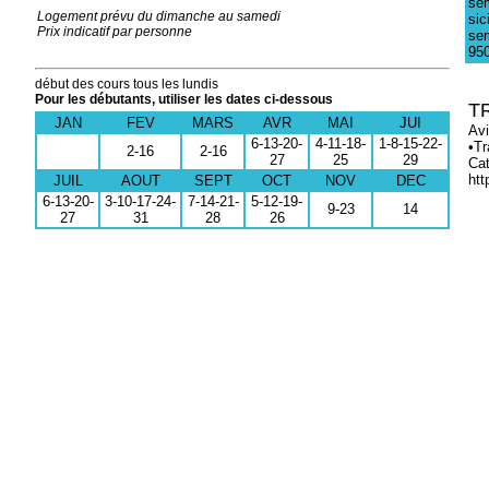
sem
Logement prévu du dimanche au samedi
sic
Prix indicatif par personne
sem
950
début des cours tous les lundis
Pour les débutants, utiliser les dates ci-dessous
T
JAN
FEV
MARS
AVR
MAI
JUI
Avi
6-13-20-
4-11-18-
1-8-15-22-
•Tr
2-16
2-16
27
25
29
Cat
htt
JUIL
AOUT
SEPT
OCT
NOV
DEC
6-13-20-
3-10-17-24-
7-14-21-
5-12-19-
9-23
14
27
31
28
26