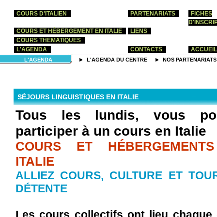
COURS D'ITALIEN
PARTENARIATS
FICHES
D'INSCRI
COURS ET HÉBERGEMENT EN ITALIE
LIENS
COURS THEMATIQUES
L'AGENDA
CONTACTS
ACCUEIL
L'AGENDA
L'AGENDA DU CENTRE
NOS PARTENARIATS
SÉJOURS LINGUISTIQUES EN ITALIE
Tous les lundis, vous po
participer à un cours en Italie
COURS ET HÉBERGEMENT
ITALIE
ALLIEZ COURS, CULTURE ET TOU
DÉTENTE
Les cours collectifs ont lieu chaque