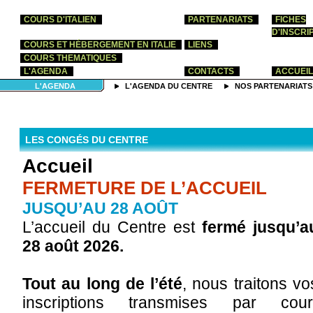
COURS D'ITALIEN
PARTENARIATS
FICHES
D'INSCRI
COURS ET HÉBERGEMENT EN ITALIE
LIENS
COURS THEMATIQUES
L'AGENDA
CONTACTS
ACCUEIL
L'AGENDA
L'AGENDA DU CENTRE
NOS PARTENARIATS
LES CONGÉS DU CENTRE
Accueil
FERMETURE DE L’ACCUEIL
JUSQU’AU 28 AOÛT
L’accueil du Centre est
fermé jusqu’a
28 août 2026.
Tout au long de l’été
, nous traitons vo
inscriptions transmises par co