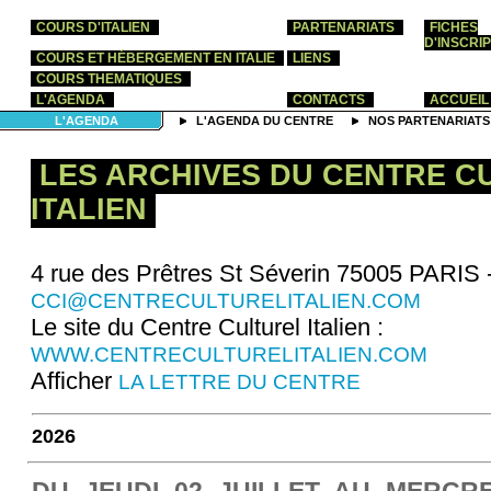
COURS D'ITALIEN
PARTENARIATS
FICHES
D'INSCRI
COURS ET HÉBERGEMENT EN ITALIE
LIENS
COURS THEMATIQUES
L'AGENDA
CONTACTS
ACCUEIL
L'AGENDA
L'AGENDA DU CENTRE
NOS PARTENARIATS
LES ARCHIVES DU CENTRE C
ITALIEN
4 rue des Prêtres St Séverin 75005 PARIS -
CCI@CENTRECULTURELITALIEN.COM
Le site du Centre Culturel Italien :
WWW.CENTRECULTURELITALIEN.COM
Afficher
LA LETTRE DU CENTRE
2026